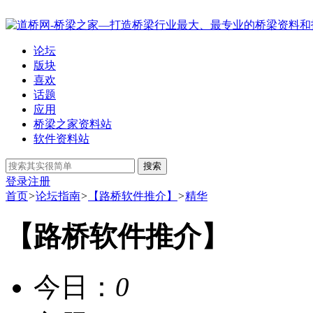
论坛
版块
喜欢
话题
应用
桥梁之家资料站
软件资料站
搜索
登录
注册
首页
>
论坛指南
>
【路桥软件推介】
>
精华
【路桥软件推介】
今日：
0