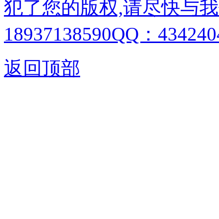
犯了您的版权,请尽快与我
18937138590QQ：4342404
返回顶部