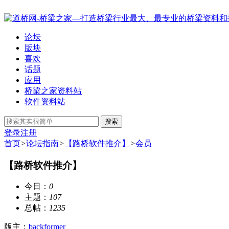
论坛
版块
喜欢
话题
应用
桥梁之家资料站
软件资料站
搜索
登录
注册
首页
>
论坛指南
>
【路桥软件推介】
>
会员
【路桥软件推介】
今日：
0
主题：
107
总帖：
1235
版主：
backformer