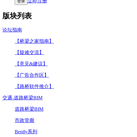
立即注册
登录
版块列表
论坛指南
【桥梁之家指南】
【疑难交流】
【意见&建议】
【广告合作区】
【路桥软件推介】
交通-道路桥梁BIM
道路桥梁BIM
市政管廊
Bently系列