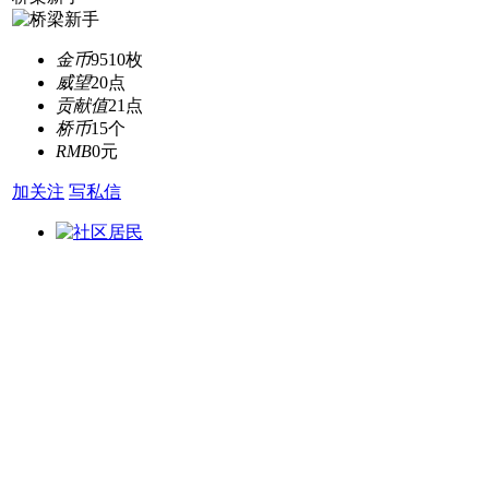
金币
9510枚
威望
20点
贡献值
21点
桥币
15个
RMB
0元
加关注
写私信