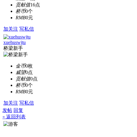
贡献值
16点
桥币
0个
RMB
0元
加关注
写私信
xuehuswjtu
桥梁新手
金币
0枚
威望
0点
贡献值
0点
桥币
0个
RMB
0元
加关注
写私信
发帖
回复
« 返回列表