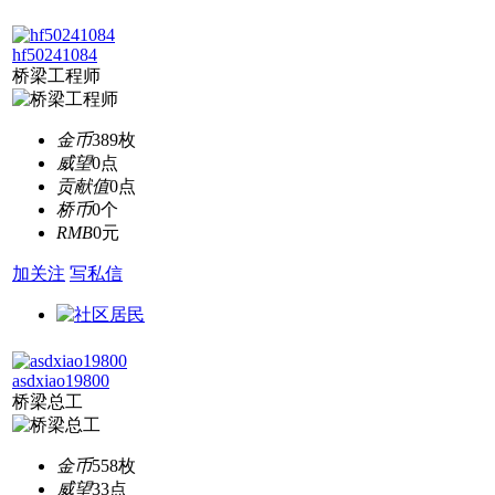
hf50241084
桥梁工程师
金币
389枚
威望
0点
贡献值
0点
桥币
0个
RMB
0元
加关注
写私信
asdxiao19800
桥梁总工
金币
558枚
威望
33点