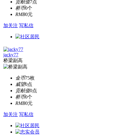
贡献值
7点
桥币
0个
RMB
0元
加关注
写私信
jacky77
桥梁副高
金币
75枚
威望
0点
贡献值
0点
桥币
0个
RMB
0元
加关注
写私信