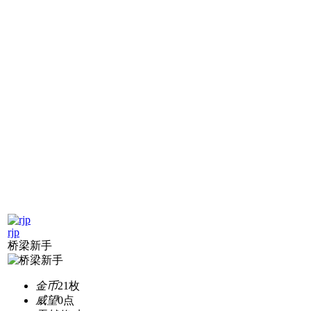
rjp
桥梁新手
金币
21枚
威望
0点