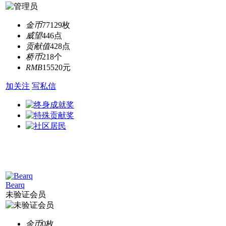
金币
77129枚
威望
446点
贡献值
428点
桥币
218个
RMB
15520元
加关注
写私信
Bearq
未验证会员
金币
0枚