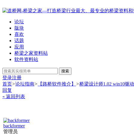
论坛
版块
喜欢
话题
应用
桥梁之家资料站
软件资料站
搜索
登录
注册
首页
>
论坛指南
>
【路桥软件推介】
>
桥梁设计师1.02 win10驱
回复
« 返回列表
backformer
管理员