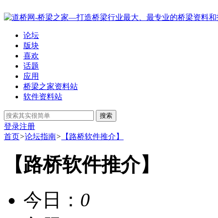
论坛
版块
喜欢
话题
应用
桥梁之家资料站
软件资料站
搜索
登录
注册
首页
>
论坛指南
>
【路桥软件推介】
【路桥软件推介】
今日：
0