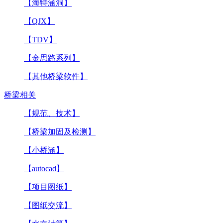
【海特涵洞】
【QJX】
【TDV】
【金思路系列】
【其他桥梁软件】
桥梁相关
【规范、技术】
【桥梁加固及检测】
【小桥涵】
【autocad】
【项目图纸】
【图纸交流】