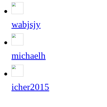
wabjsjy
michaelh
icher2015