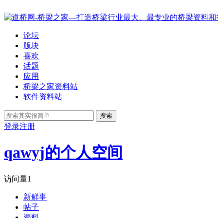
论坛
版块
喜欢
话题
应用
桥梁之家资料站
软件资料站
搜索
登录
注册
qawyj的个人空间
访问量
1
新鲜事
帖子
资料