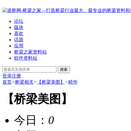
论坛
版块
喜欢
话题
应用
桥梁之家资料站
软件资料站
搜索
登录
注册
首页
>
桥梁相关
>
【桥梁美图】
>
精华
【桥梁美图】
今日：
0