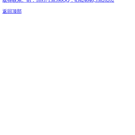
取得联系。tel：18937138590QQ：43424046,53826202
返回顶部