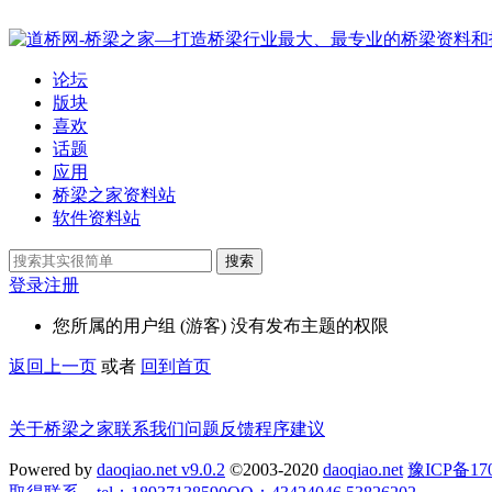
论坛
版块
喜欢
话题
应用
桥梁之家资料站
软件资料站
搜索
登录
注册
您所属的用户组 (游客) 没有发布主题的权限
返回上一页
或者
回到首页
关于桥梁之家
联系我们
问题反馈
程序建议
Powered by
daoqiao.net v9.0.2
©2003-2020
daoqiao.net
豫ICP备