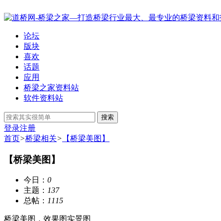
论坛
版块
喜欢
话题
应用
桥梁之家资料站
软件资料站
搜索
登录
注册
首页
>
桥梁相关
>
【桥梁美图】
【桥梁美图】
今日：
0
主题：
137
总帖：
1115
桥梁美图，效果图实景图