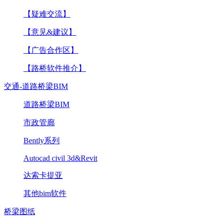
【疑难交流】
【意见&建议】
【广告合作区】
【路桥软件推介】
交通-道路桥梁BIM
道路桥梁BIM
市政管廊
Bently系列
Autocad civil 3d&Revit
达索卡提亚
其他bim软件
桥梁图纸