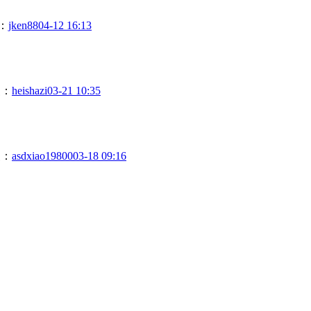
：
jken88
04-12 16:13
复：
heishazi
03-21 10:35
复：
asdxiao19800
03-18 09:16