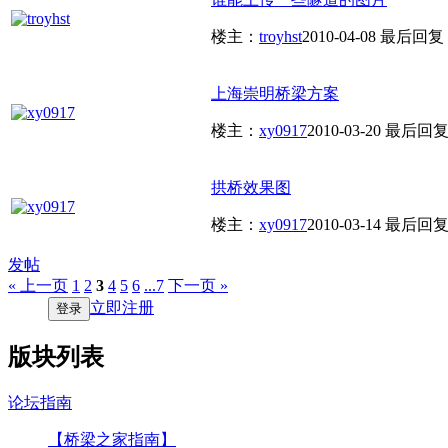
楼主：
troyhst
2010-04-08
最后回复
上海崇明桥梁方案
楼主：
xy0917
2010-03-20
最后回
拱桥效果图
楼主：
xy0917
2010-03-14
最后回
发帖
« 上一页
1
2
3
4
5
6
...7
下一页 »
立即注册
登录
版块列表
论坛指南
【桥梁之家指南】