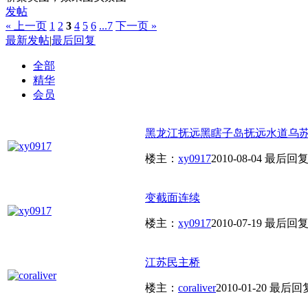
发帖
« 上一页
1
2
3
4
5
6
...7
下一页 »
最新发帖
|
最后回复
全部
精华
会员
黑龙江抚远黑瞎子岛抚远水道乌
楼主：
xy0917
2010-08-04
最后回
变截面连续
楼主：
xy0917
2010-07-19
最后回
江苏民主桥
楼主：
coraliver
2010-01-20
最后回