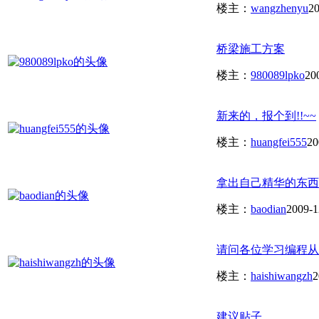
楼主：
wangzhenyu
20
桥梁施工方案
楼主：
980089lpko
20
新来的，报个到!!~~
楼主：
huangfei555
20
拿出自己精华的东西
楼主：
baodian
2009-1
请问各位学习编程从哪入
楼主：
haishiwangzh
2
建议贴子