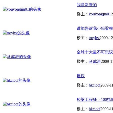
我是新来的
楼主：
youyongjin01
2
谁能告诉我小箱梁横
楼主：
troyhst
2009-12
全球十大最不可思议
楼主：
马成涛
2009-1
建议
楼主：
hkclccf
2009-1
桥梁工程师：100
楼主：
hkclccf
2009-1