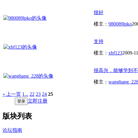
很好
楼主：
980089lpko
20
支持
楼主：
xbf123
2009-11
很高兴，能够学到不
楼主：
wanghang_22
« 上一页
1...
22
23
24
25
立即注册
登录
版块列表
论坛指南