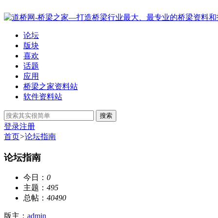
论坛
版块
喜欢
话题
应用
桥梁之家资料站
软件资料站
搜索
登录
注册
首页
>
论坛指南
论坛指南
今日：
0
主题：
495
总帖：
40490
版主：
admin