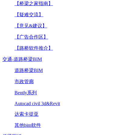
【桥梁之家指南】
【疑难交流】
【意见&建议】
【广告合作区】
【路桥软件推介】
交通-道路桥梁BIM
道路桥梁BIM
市政管廊
Bently系列
Autocad civil 3d&Revit
达索卡提亚
其他bim软件