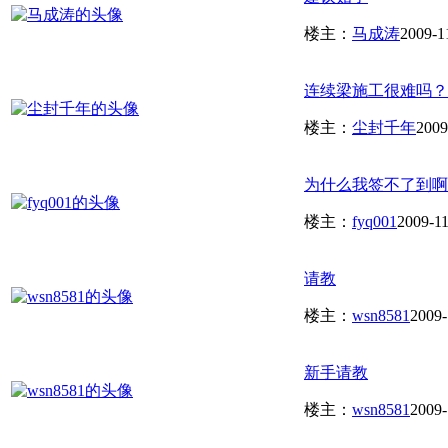
楼主：
马成涛
2009-1
连续梁施工很难吗？
楼主：
尘封千年
2009
为什么我签不了到啊
楼主：
fyq001
2009-1
请教
楼主：
wsn8581
2009-
新手请教
楼主：
wsn8581
2009-