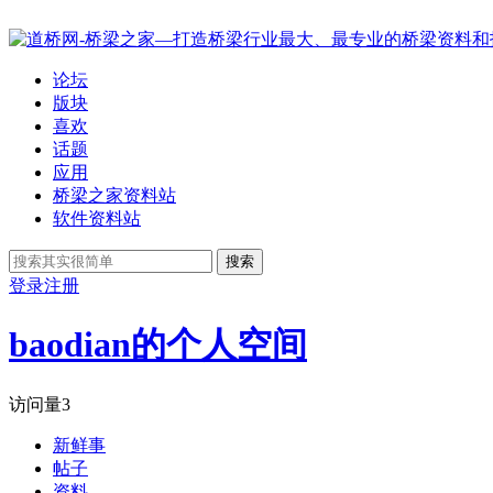
论坛
版块
喜欢
话题
应用
桥梁之家资料站
软件资料站
搜索
登录
注册
baodian的个人空间
访问量
3
新鲜事
帖子
资料