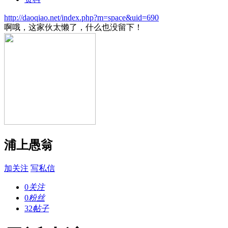
http://daoqiao.net/index.php?m=space&uid=690
啊哦，这家伙太懒了，什么也没留下！
浦上愚翁
加关注
写私信
0
关注
0
粉丝
32
帖子