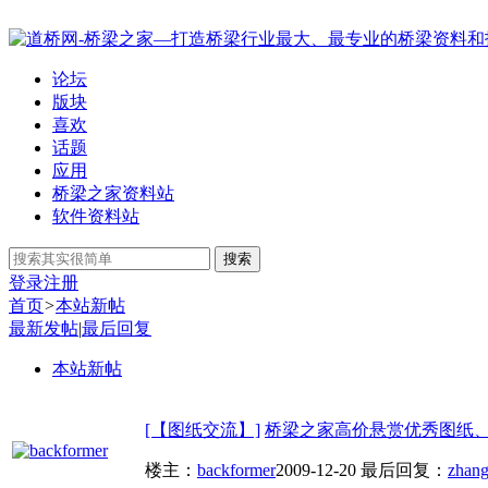
论坛
版块
喜欢
话题
应用
桥梁之家资料站
软件资料站
搜索
登录
注册
首页
>
本站新帖
最新发帖
|
最后回复
本站新帖
[【图纸交流】]
桥梁之家高价悬赏优秀图纸
楼主：
backformer
2009-12-20
最后回复：
zhan