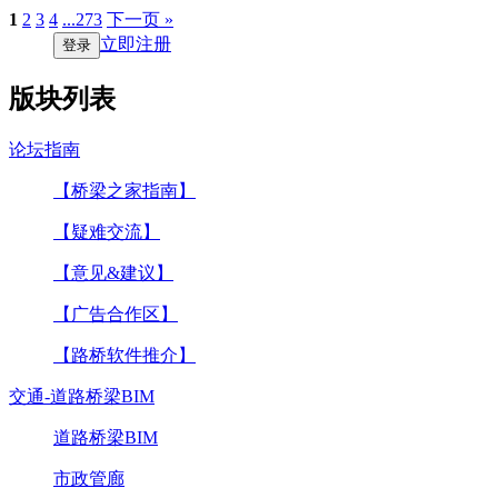
1
2
3
4
...273
下一页 »
立即注册
登录
版块列表
论坛指南
【桥梁之家指南】
【疑难交流】
【意见&建议】
【广告合作区】
【路桥软件推介】
交通-道路桥梁BIM
道路桥梁BIM
市政管廊