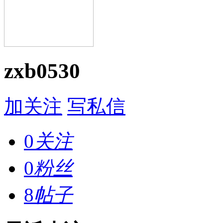
zxb0530
加关注
写私信
0
关注
0
粉丝
8
帖子