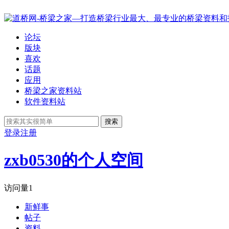
论坛
版块
喜欢
话题
应用
桥梁之家资料站
软件资料站
搜索
登录
注册
zxb0530的个人空间
访问量
1
新鲜事
帖子
资料