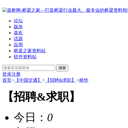
论坛
版块
喜欢
话题
应用
桥梁之家资料站
软件资料站
搜索
登录
注册
首页
>
【中国交通】
>
【招聘&求职】
>
精华
【招聘&求职】
今日：
0