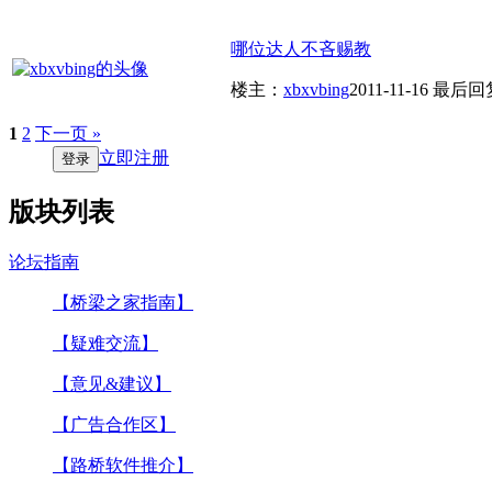
哪位达人不吝赐教
楼主：
xbxvbing
2011-11-16
最后回
1
2
下一页 »
立即注册
登录
版块列表
论坛指南
【桥梁之家指南】
【疑难交流】
【意见&建议】
【广告合作区】
【路桥软件推介】