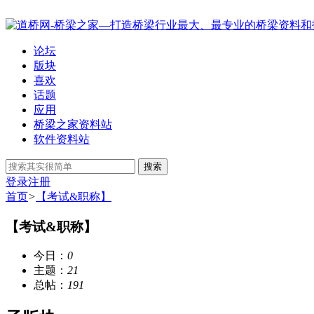
论坛
版块
喜欢
话题
应用
桥梁之家资料站
软件资料站
搜索
登录
注册
首页
>
【考试&职称】
【考试&职称】
今日：
0
主题：
21
总帖：
191