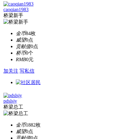
caoqian1983
桥梁新手
金币
84枚
威望
0点
贡献值
0点
桥币
0个
RMB
0元
加关注
写私信
pdslsjy
桥梁总工
金币
1882枚
威望
0点
贡献值
0点