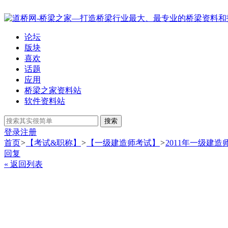
论坛
版块
喜欢
话题
应用
桥梁之家资料站
软件资料站
搜索
登录
注册
首页
>
【考试&职称】
>
【一级建造师考试】
>
2011年一级建
回复
« 返回列表