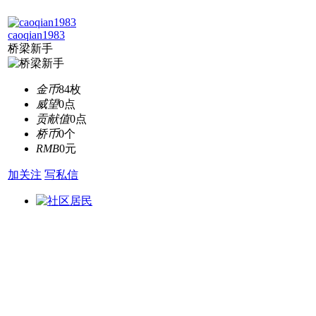
caoqian1983
桥梁新手
金币
84枚
威望
0点
贡献值
0点
桥币
0个
RMB
0元
加关注
写私信