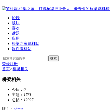
论坛
版块
喜欢
话题
应用
桥梁之家资料站
软件资料站
搜索
登录
注册
首页
>
桥梁相关
桥梁相关
今日：
0
主题：
1761
总帖：
12927
版主：
admin