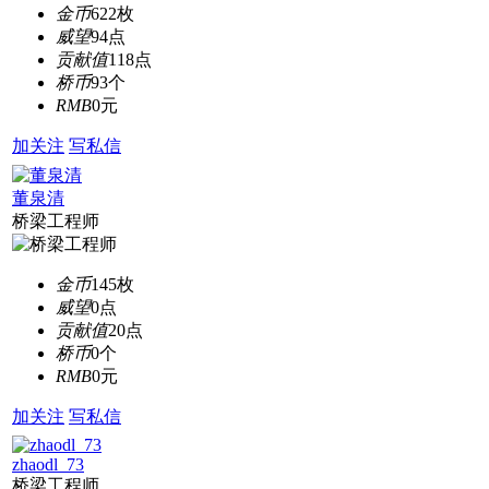
金币
622枚
威望
94点
贡献值
118点
桥币
93个
RMB
0元
加关注
写私信
董泉清
桥梁工程师
金币
145枚
威望
0点
贡献值
20点
桥币
0个
RMB
0元
加关注
写私信
zhaodl_73
桥梁工程师