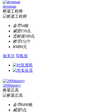
dengnan
桥梁工程师
金币
54枚
威望
159点
贡献值
189点
桥币
152个
RMB
0元
加关注
写私信
2000tangyi
桥梁正高
金币
8490枚
威望
3点