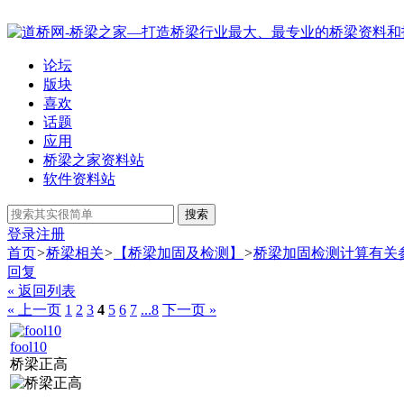
论坛
版块
喜欢
话题
应用
桥梁之家资料站
软件资料站
搜索
登录
注册
首页
>
桥梁相关
>
【桥梁加固及检测】
>
桥梁加固检测计算有关
回复
« 返回列表
« 上一页
1
2
3
4
5
6
7
...8
下一页 »
fool10
桥梁正高