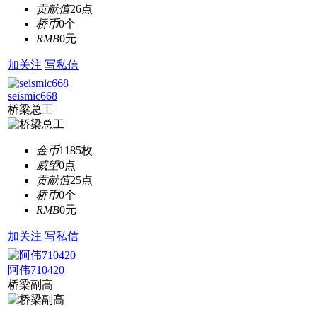
贡献值
26点
桥币
0个
RMB
0元
加关注
写私信
seismic668
桥梁总工
金币
1185枚
威望
0点
贡献值
25点
桥币
0个
RMB
0元
加关注
写私信
阿伟710420
桥梁副高