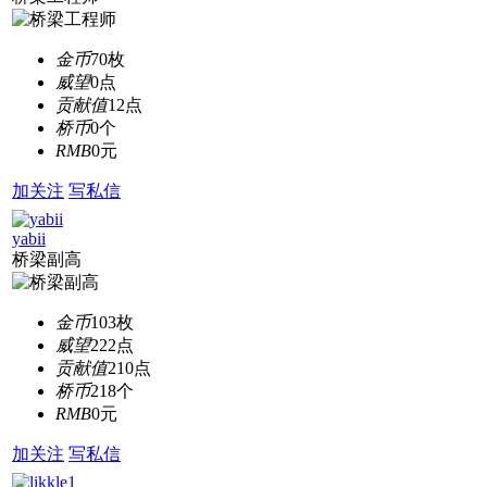
金币
70枚
威望
0点
贡献值
12点
桥币
0个
RMB
0元
加关注
写私信
yabii
桥梁副高
金币
103枚
威望
222点
贡献值
210点
桥币
218个
RMB
0元
加关注
写私信