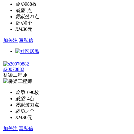
金币
988枚
威望
1点
贡献值
21点
桥币
0个
RMB
0元
加关注
写私信
s20070882
桥梁工程师
金币
1090枚
威望
14点
贡献值
31点
桥币
14个
RMB
0元
加关注
写私信