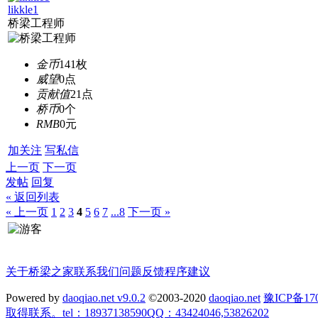
likkle1
桥梁工程师
金币
141枚
威望
0点
贡献值
21点
桥币
0个
RMB
0元
加关注
写私信
上一页
下一页
发帖
回复
« 返回列表
« 上一页
1
2
3
4
5
6
7
...8
下一页 »
关于桥梁之家
联系我们
问题反馈
程序建议
Powered by
daoqiao.net v9.0.2
©2003-2020
daoqiao.net
豫ICP备
取得联系。tel：18937138590QQ：43424046,53826202