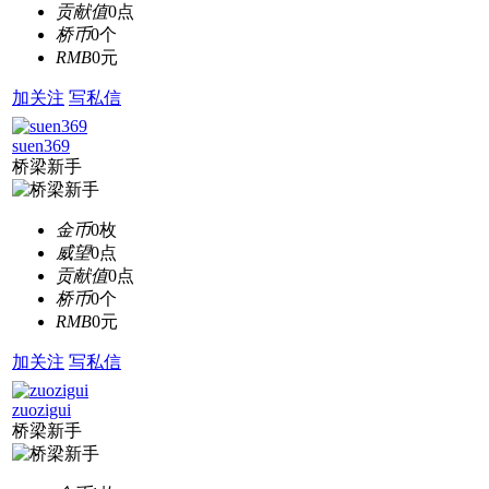
贡献值
0点
桥币
0个
RMB
0元
加关注
写私信
suen369
桥梁新手
金币
0枚
威望
0点
贡献值
0点
桥币
0个
RMB
0元
加关注
写私信
zuozigui
桥梁新手