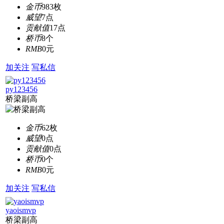
金币
983枚
威望
7点
贡献值
17点
桥币
8个
RMB
0元
加关注
写私信
py123456
桥梁副高
金币
62枚
威望
0点
贡献值
0点
桥币
0个
RMB
0元
加关注
写私信
yaoismvp
桥梁副高