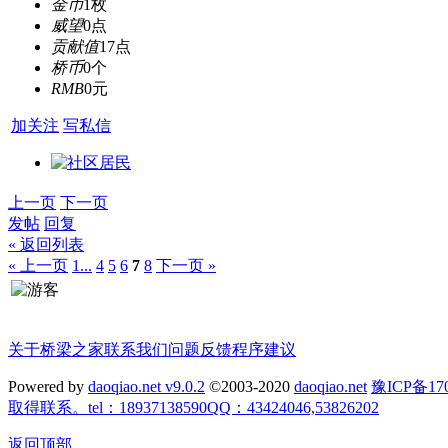
金币
1枚
威望
0点
贡献值
17点
桥币
0个
RMB
0元
加关注
写私信
上一页
下一页
发帖
回复
« 返回列表
« 上一页
1...
4
5
6
7
8
下一页 »
关于桥梁之家
联系我们
问题反馈
程序建议
Powered by
daoqiao.net v9.0.2
©2003-2020
daoqiao.net
豫ICP备
取得联系。tel：18937138590QQ：43424046,53826202
返回顶部