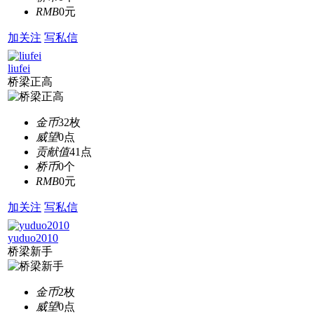
RMB
0元
加关注
写私信
liufei
桥梁正高
金币
32枚
威望
0点
贡献值
41点
桥币
0个
RMB
0元
加关注
写私信
yuduo2010
桥梁新手
金币
2枚
威望
0点