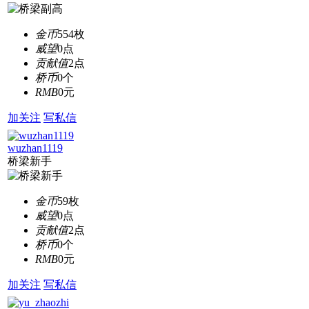
金币
554枚
威望
0点
贡献值
2点
桥币
0个
RMB
0元
加关注
写私信
wuzhan1119
桥梁新手
金币
59枚
威望
0点
贡献值
2点
桥币
0个
RMB
0元
加关注
写私信