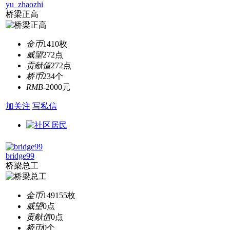
yu_zhaozhi
桥梁正高
金币
1410枚
威望
272点
贡献值
272点
桥币
234个
RMB
-2000元
加关注
写私信
bridge99
桥梁总工
金币
149155枚
威望
0点
贡献值
0点
桥币
0个