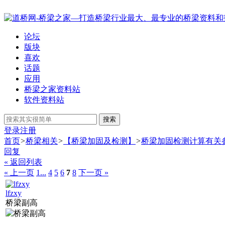
论坛
版块
喜欢
话题
应用
桥梁之家资料站
软件资料站
搜索
登录
注册
首页
>
桥梁相关
>
【桥梁加固及检测】
>
桥梁加固检测计算有关
回复
« 返回列表
« 上一页
1...
4
5
6
7
8
下一页 »
lfzxy
桥梁副高