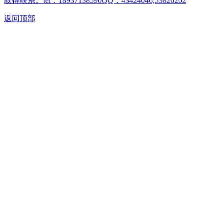
取得联系。tel：18937138590QQ：43424046,53826202
返回顶部