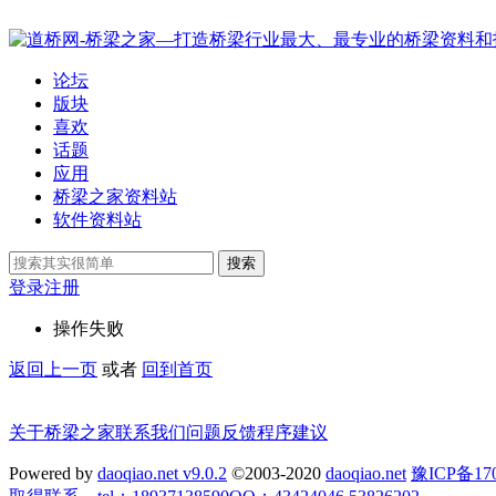
论坛
版块
喜欢
话题
应用
桥梁之家资料站
软件资料站
搜索
登录
注册
操作失败
返回上一页
或者
回到首页
关于桥梁之家
联系我们
问题反馈
程序建议
Powered by
daoqiao.net v9.0.2
©2003-2020
daoqiao.net
豫ICP备