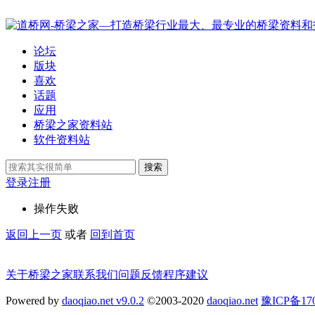
论坛
版块
喜欢
话题
应用
桥梁之家资料站
软件资料站
搜索
登录
注册
操作失败
返回上一页
或者
回到首页
关于桥梁之家
联系我们
问题反馈
程序建议
Powered by
daoqiao.net v9.0.2
©2003-2020
daoqiao.net
豫ICP备1