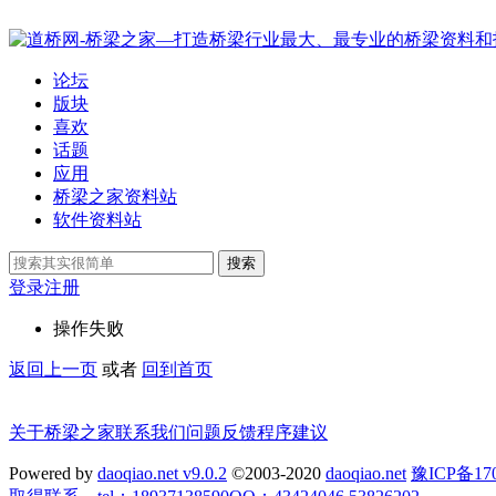
论坛
版块
喜欢
话题
应用
桥梁之家资料站
软件资料站
搜索
登录
注册
操作失败
返回上一页
或者
回到首页
关于桥梁之家
联系我们
问题反馈
程序建议
Powered by
daoqiao.net v9.0.2
©2003-2020
daoqiao.net
豫ICP备