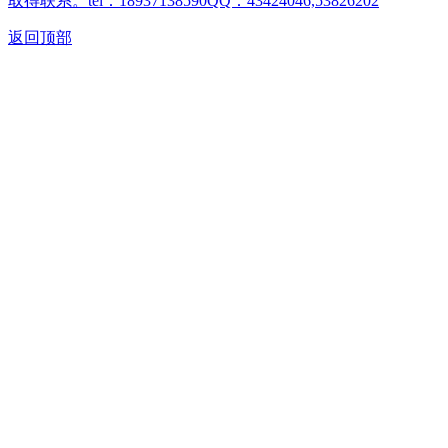
取得联系。tel：18937138590QQ：43424046,53826202
返回顶部