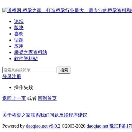
论坛
版块
喜欢
话题
应用
桥梁之家资料站
软件资料站
搜索
登录
注册
操作失败
返回上一页
或者
回到首页
关于桥梁之家
联系我们
问题反馈
程序建议
Powered by
daoqiao.net v9.0.2
©2003-2020
daoqiao.net
豫ICP备1