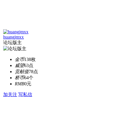
huangjmxx
论坛版主
金币
138枚
威望
63点
贡献值
78点
桥币
64个
RMB
0元
加关注
写私信