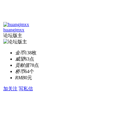
huangjmxx
论坛版主
金币
138枚
威望
63点
贡献值
78点
桥币
64个
RMB
0元
加关注
写私信