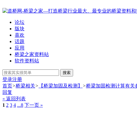
论坛
版块
喜欢
话题
应用
桥梁之家资料站
软件资料站
搜索
登录
注册
首页
>
桥梁相关
>
【桥梁加固及检测】
>
桥梁加固检测计算有关
回复
« 返回列表
1
2
3
4
...8
下一页 »