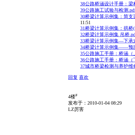
38公路桥涵设计手册：梁桥
39公路施工试验与检测.pd
30桥梁计算示例集：简支梁
11:51
31桥梁计算示例集：拱桥(第
32桥梁计算示例集 吊桥.pd
33桥梁计算示例集—下承式
34桥梁计算示例集——预应
35公路施工手册：桥涵（上册
36公路施工手册：桥涵（下册
37城市桥梁检测与养护维修
回复
喜欢
#
4楼
发布于：2010-01-04 08:29
LZ厉害