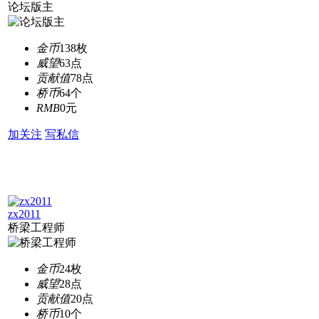
论坛版主
金币
138枚
威望
63点
贡献值
78点
桥币
64个
RMB
0元
加关注
写私信
zx2011
桥梁工程师
金币
24枚
威望
28点
贡献值
20点
桥币
10个