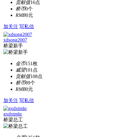
贡献值
16点
桥币
0个
RMB
0元
加关注
写私信
xdsong2007
桥梁新手
金币
151枚
威望
101点
贡献值
108点
桥币
89个
RMB
0元
加关注
写私信
gxdxtmlq
桥梁总工