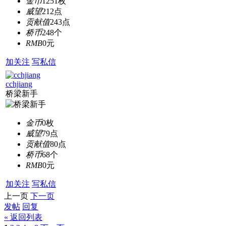
金币
1251枚
威望
212点
贡献值
243点
桥币
248个
RMB
0元
加关注
写私信
cchjiang
桥梁新手
金币
0枚
威望
79点
贡献值
80点
桥币
68个
RMB
0元
加关注
写私信
上一页
下一页
发帖
回复
« 返回列表