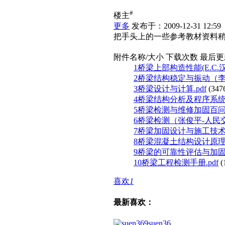
#
楼主
更多
发布于：2009-12-31 12:59
把手头上的一些参考教材资料
附件名称/大小
下载次数
最后更
1桥梁上部构造性能(E.C.汉勃
2桥梁结构稳定与振动（李国豪）
3桥梁设计与计算.pdf
(347
4桥梁结构分析及程序系统.
5桥梁检测与维修加固百问.
6桥梁检测（张俊平-人民交
7桥梁加固设计与施工技术.
8桥梁混凝土结构设计原理计
9桥梁的可靠性评估与加固.
10桥梁工程检测手册.pdf
(
喜欢
1
最新喜欢：
suen36...