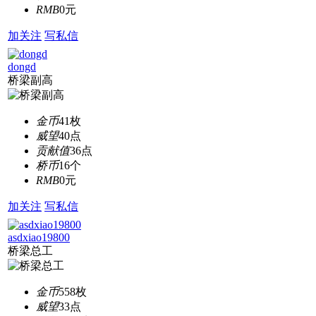
RMB
0元
加关注
写私信
dongd
桥梁副高
金币
41枚
威望
40点
贡献值
36点
桥币
16个
RMB
0元
加关注
写私信
asdxiao19800
桥梁总工
金币
558枚
威望
33点