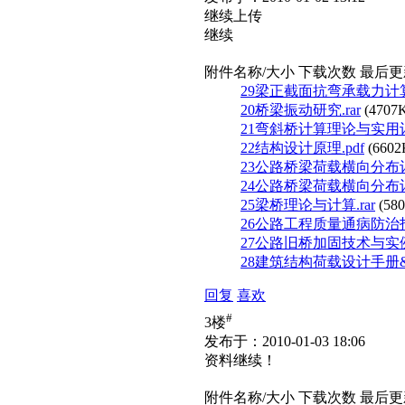
继续上传
继续
附件名称/大小
下载次数
最后更
29梁正截面抗弯承载力计算.
20桥梁振动研究.rar
(4707
21弯斜桥计算理论与实用计算
22结构设计原理.pdf
(660
23公路桥梁荷载横向分布计算
24公路桥梁荷载横向分布计算
25梁桥理论与计算.rar
(58
26公路工程质量通病防治指南
27公路旧桥加固技术与实例.
28建筑结构荷载设计手册&nbs
回复
喜欢
#
3楼
发布于：2010-01-03 18:06
资料继续！
附件名称/大小
下载次数
最后更