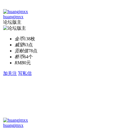
huangjmxx
论坛版主
金币
138枚
威望
63点
贡献值
78点
桥币
64个
RMB
0元
加关注
写私信
huangjmxx