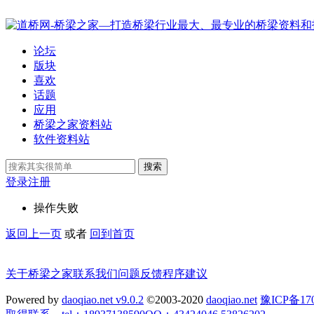
论坛
版块
喜欢
话题
应用
桥梁之家资料站
软件资料站
搜索
登录
注册
操作失败
返回上一页
或者
回到首页
关于桥梁之家
联系我们
问题反馈
程序建议
Powered by
daoqiao.net v9.0.2
©2003-2020
daoqiao.net
豫ICP备