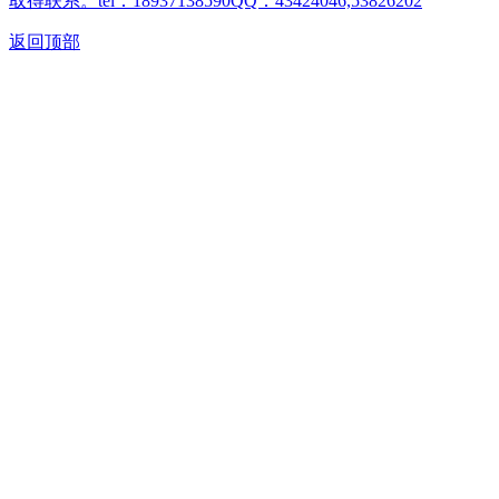
取得联系。tel：18937138590QQ：43424046,53826202
返回顶部