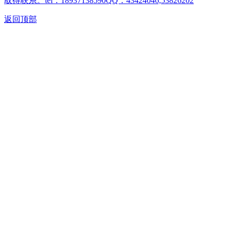
取得联系。tel：18937138590QQ：43424046,53826202
返回顶部