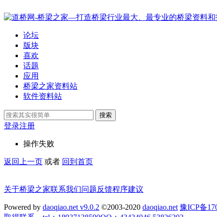
论坛
版块
喜欢
话题
应用
桥梁之家资料站
软件资料站
搜索
登录
注册
操作失败
返回上一页
或者
回到首页
关于桥梁之家
联系我们
问题反馈
程序建议
Powered by
daoqiao.net v9.0.2
©2003-2020
daoqiao.net
豫ICP备