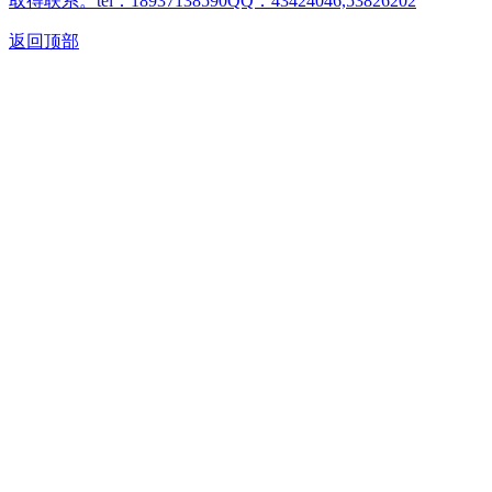
取得联系。tel：18937138590QQ：43424046,53826202
返回顶部