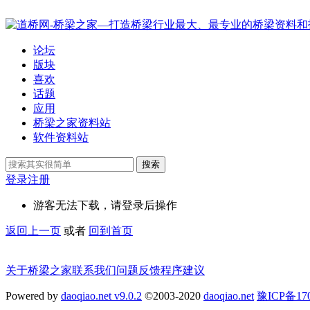
论坛
版块
喜欢
话题
应用
桥梁之家资料站
软件资料站
搜索
登录
注册
游客无法下载，请登录后操作
返回上一页
或者
回到首页
关于桥梁之家
联系我们
问题反馈
程序建议
Powered by
daoqiao.net v9.0.2
©2003-2020
daoqiao.net
豫ICP备1