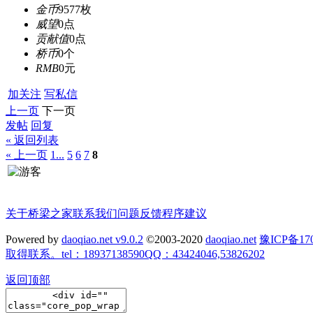
金币
9577枚
威望
0点
贡献值
0点
桥币
0个
RMB
0元
加关注
写私信
上一页
下一页
发帖
回复
« 返回列表
« 上一页
1...
5
6
7
8
关于桥梁之家
联系我们
问题反馈
程序建议
Powered by
daoqiao.net v9.0.2
©2003-2020
daoqiao.net
豫ICP备
取得联系。tel：18937138590QQ：43424046,53826202
返回顶部