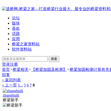
论坛
版块
喜欢
话题
应用
桥梁之家资料站
软件资料站
搜索
登录
注册
首页
>
桥梁相关
>
【桥梁加固及检测】
>
桥梁加固检测计算有关
回复
« 返回列表
« 上一页
1...
5
6
7
8
zhanghuili
桥梁新手