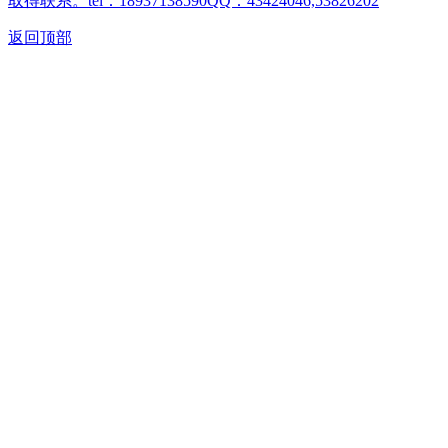
取得联系。tel：18937138590QQ：43424046,53826202
返回顶部