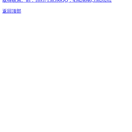
取得联系。tel：18937138590QQ：43424046,53826202
返回顶部