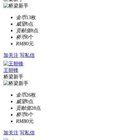
金币
13枚
威望
0点
贡献值
8点
桥币
0个
RMB
0元
加关注
写私信
王朝锋
桥梁新手
金币
26枚
威望
0点
贡献值
28点
桥币
0个
RMB
0元
加关注
写私信