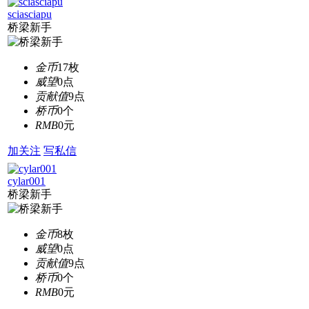
sciasciapu
桥梁新手
金币
17枚
威望
0点
贡献值
9点
桥币
0个
RMB
0元
加关注
写私信
cylar001
桥梁新手
金币
8枚
威望
0点
贡献值
9点
桥币
0个
RMB
0元