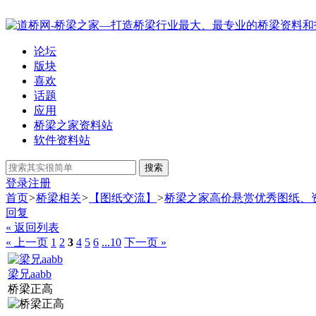
论坛
版块
喜欢
话题
应用
桥梁之家资料站
软件资料站
搜索
登录
注册
首页
>
桥梁相关
>
【图纸交流】
>
桥梁之家高价悬赏优秀图纸、
回复
« 返回列表
« 上一页
1
2
3
4
5
6
...10
下一页 »
梁兄aabb
桥梁正高