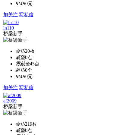
RMB
0元
加关注
写私信
ln110
桥梁新手
金币
20枚
威望
0点
贡献值
45点
桥币
0个
RMB
0元
加关注
写私信
af2009
桥梁新手
金币
219枚
威望
0点