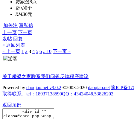
贡献值
8点
桥币
0个
RMB
0元
加关注
写私信
上一页
下一页
发帖
回复
« 返回列表
« 上一页
1
2
3
4
5
6
...10
下一页 »
关于桥梁之家
联系我们
问题反馈
程序建议
Powered by
daoqiao.net v9.0.2
©2003-2020
daoqiao.net
豫ICP备
取得联系。tel：18937138590QQ：43424046,53826202
返回顶部