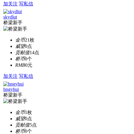
加关注
写私信
skydlut
桥梁新手
金币
21枚
威望
0点
贡献值
14点
桥币
0个
RMB
0元
加关注
写私信
hngyhui
桥梁新手
金币
1枚
威望
0点
贡献值
5点
桥币
0个