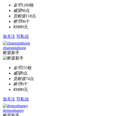
金币
1260枚
威望
96点
贡献值
118点
桥币
96个
RMB
0元
加关注
写私信
zhanggiahong
桥梁新手
金币
255枚
威望
0点
贡献值
74点
桥币
0个
RMB
0元
加关注
写私信
demonhappy
桥梁新手