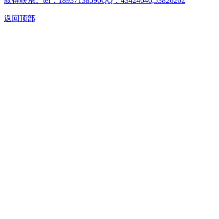
取得联系。tel：18937138590QQ：43424046,53826202
返回顶部