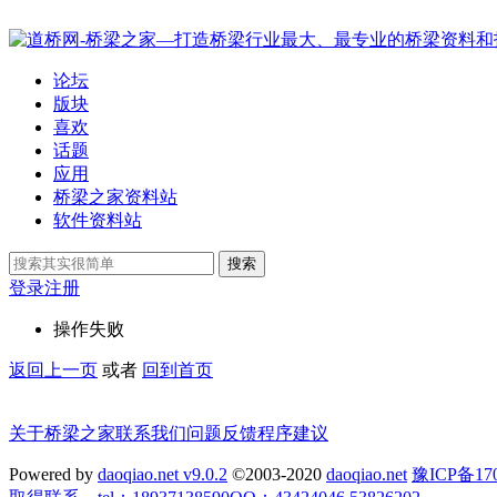
论坛
版块
喜欢
话题
应用
桥梁之家资料站
软件资料站
搜索
登录
注册
操作失败
返回上一页
或者
回到首页
关于桥梁之家
联系我们
问题反馈
程序建议
Powered by
daoqiao.net v9.0.2
©2003-2020
daoqiao.net
豫ICP备