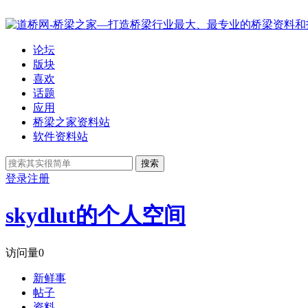
论坛
版块
喜欢
话题
应用
桥梁之家资料站
软件资料站
搜索
登录
注册
skydlut的个人空间
访问量
0
新鲜事
帖子
资料