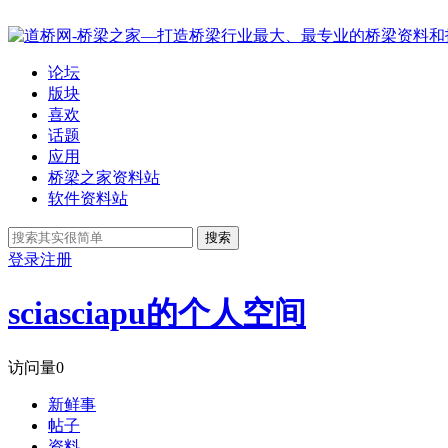
论坛
版块
喜欢
话题
应用
桥梁之家资料站
软件资料站
搜索
登录
注册
sciasciapu的个人空间
访问量
0
新鲜事
帖子
资料