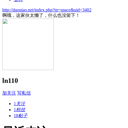
http://daoqiao.net/index.php?m=space&uid=3402
啊哦，这家伙太懒了，什么也没留下！
ln110
加关注
写私信
1
关注
1
粉丝
18
帖子