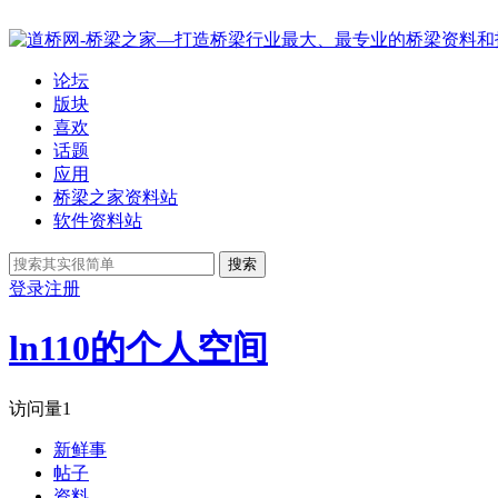
论坛
版块
喜欢
话题
应用
桥梁之家资料站
软件资料站
搜索
登录
注册
ln110的个人空间
访问量
1
新鲜事
帖子
资料