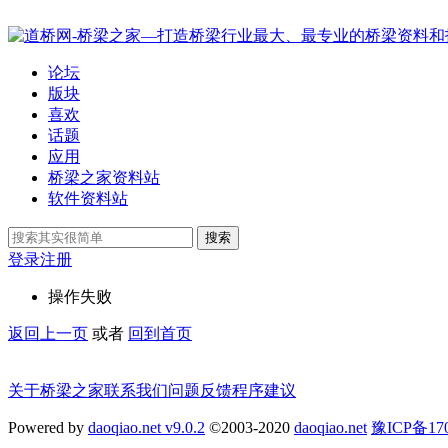
论坛
版块
喜欢
话题
应用
桥梁之家资料站
软件资料站
搜索
登录
注册
操作失败
返回上一页
或者
回到首页
关于桥梁之家
联系我们
问题反馈
程序建议
Powered by
daoqiao.net v9.0.2
©2003-2020
daoqiao.net
豫ICP备1