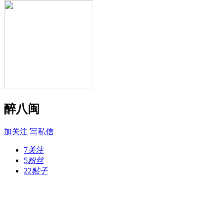
醉八闽
加关注
写私信
7
关注
5
粉丝
22
帖子