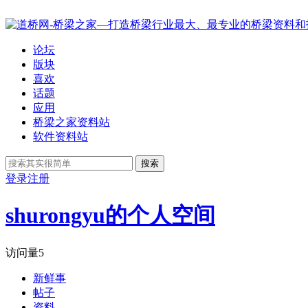
论坛
版块
喜欢
话题
应用
桥梁之家资料站
软件资料站
搜索
登录
注册
shurongyu的个人空间
访问量
5
新鲜事
帖子
资料