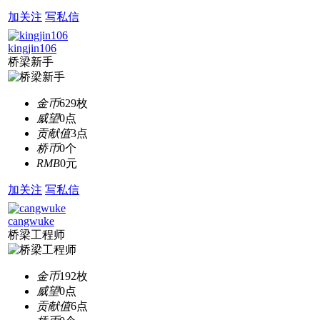
加关注
写私信
kingjin106
桥梁新手
金币
629枚
威望
0点
贡献值
3点
桥币
0个
RMB
0元
加关注
写私信
cangwuke
桥梁工程师
金币
192枚
威望
0点
贡献值
6点