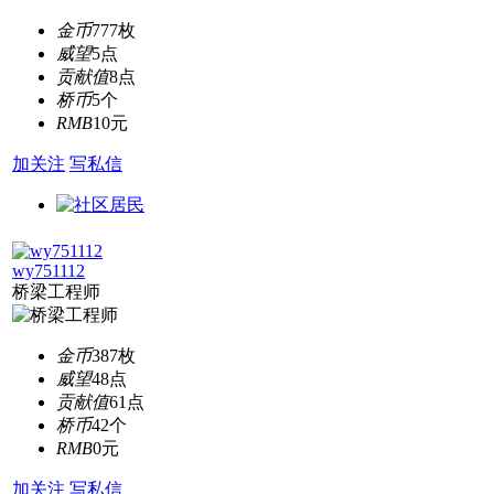
金币
777枚
威望
5点
贡献值
8点
桥币
5个
RMB
10元
加关注
写私信
wy751112
桥梁工程师
金币
387枚
威望
48点
贡献值
61点
桥币
42个
RMB
0元
加关注
写私信