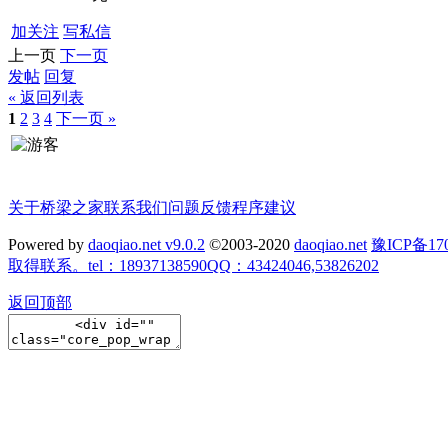
加关注
写私信
上一页
下一页
发帖
回复
« 返回列表
1
2
3
4
下一页 »
关于桥梁之家
联系我们
问题反馈
程序建议
Powered by
daoqiao.net v9.0.2
©2003-2020
daoqiao.net
豫ICP备
取得联系。tel：18937138590QQ：43424046,53826202
返回顶部