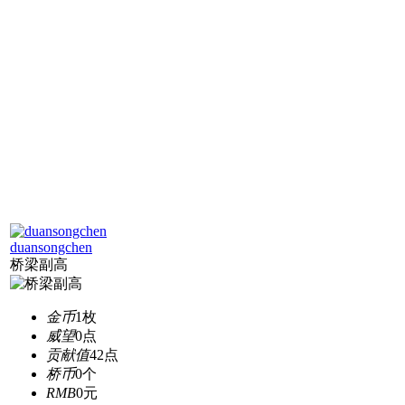
duansongchen
桥梁副高
金币
1枚
威望
0点
贡献值
42点
桥币
0个
RMB
0元