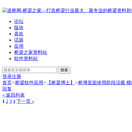
论坛
版块
喜欢
话题
应用
桥梁之家资料站
软件资料站
搜索
登录
注册
首页
>
桥梁软件应用
>
【桥梁博士】
>
桥博里面使用阶段活载 
回复
« 返回列表
1
2
3
4
下一页 »