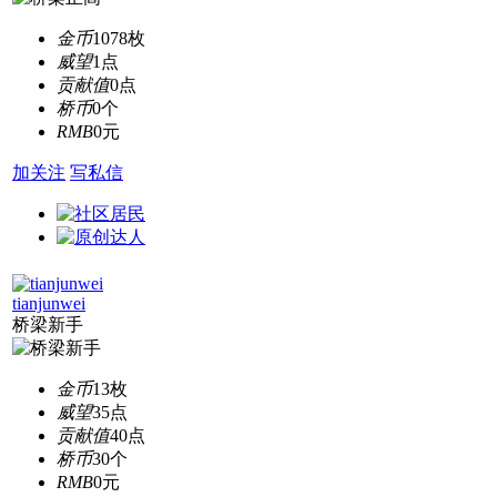
金币
1078枚
威望
1点
贡献值
0点
桥币
0个
RMB
0元
加关注
写私信
tianjunwei
桥梁新手
金币
13枚
威望
35点
贡献值
40点
桥币
30个
RMB
0元