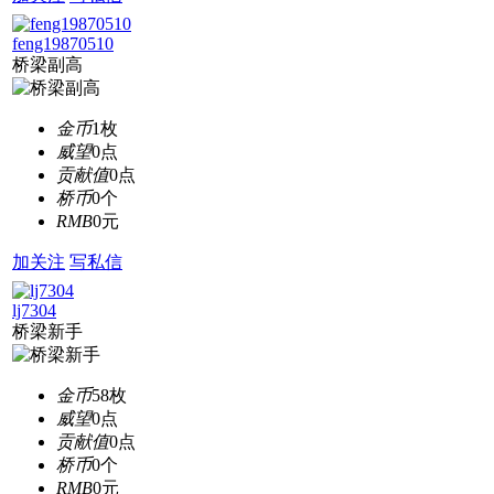
feng19870510
桥梁副高
金币
1枚
威望
0点
贡献值
0点
桥币
0个
RMB
0元
加关注
写私信
lj7304
桥梁新手
金币
58枚
威望
0点
贡献值
0点
桥币
0个
RMB
0元