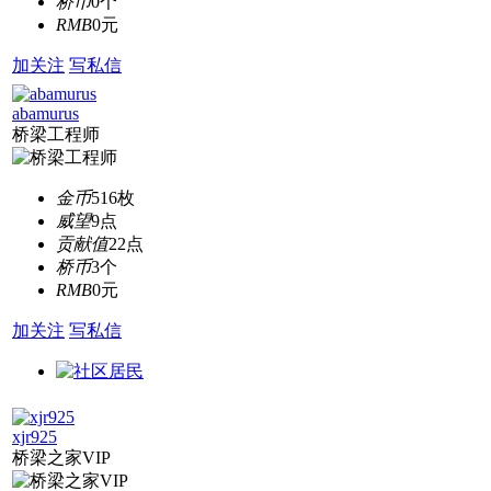
桥币
0个
RMB
0元
加关注
写私信
abamurus
桥梁工程师
金币
516枚
威望
9点
贡献值
22点
桥币
3个
RMB
0元
加关注
写私信
xjr925
桥梁之家VIP