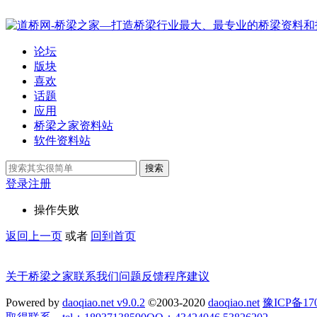
论坛
版块
喜欢
话题
应用
桥梁之家资料站
软件资料站
搜索
登录
注册
操作失败
返回上一页
或者
回到首页
关于桥梁之家
联系我们
问题反馈
程序建议
Powered by
daoqiao.net v9.0.2
©2003-2020
daoqiao.net
豫ICP备