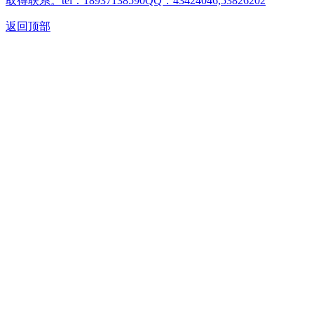
取得联系。tel：18937138590QQ：43424046,53826202
返回顶部