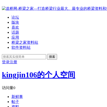
论坛
版块
喜欢
话题
应用
桥梁之家资料站
软件资料站
搜索
登录
注册
kingjin106的个人空间
访问量
0
新鲜事
帖子
资料