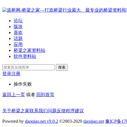
论坛
版块
喜欢
话题
应用
桥梁之家资料站
软件资料站
搜索
登录
注册
操作失败
返回上一页
或者
回到首页
关于桥梁之家
联系我们
问题反馈
程序建议
Powered by
daoqiao.net v9.0.2
©2003-2020
daoqiao.net
豫ICP备1