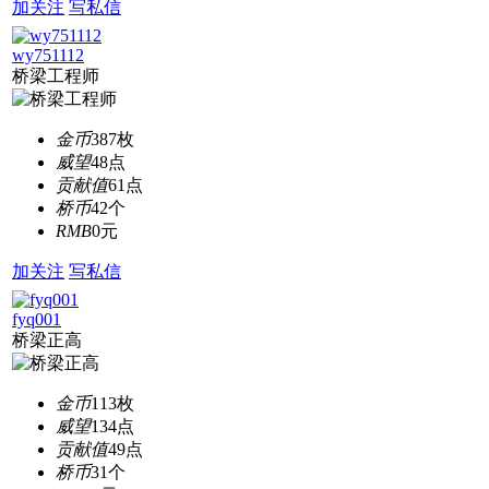
加关注
写私信
wy751112
桥梁工程师
金币
387枚
威望
48点
贡献值
61点
桥币
42个
RMB
0元
加关注
写私信
fyq001
桥梁正高
金币
113枚
威望
134点
贡献值
49点
桥币
31个