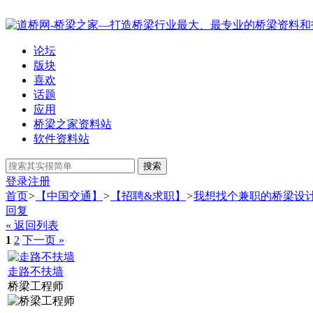
论坛
版块
喜欢
话题
应用
桥梁之家资料站
软件资料站
搜索
登录
注册
首页
>
【中国交通】
>
【招聘&求职】
>
我想找个兼职的桥梁设
回复
« 返回列表
1
2
下一页 »
走路不扶墙
桥梁工程师