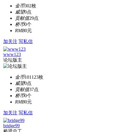
金币
302枚
威望
0点
贡献值
29点
桥币
0个
RMB
0元
加关注
写私信
www123
论坛版主
金币
101123枚
威望
0点
贡献值
37点
桥币
0个
RMB
0元
加关注
写私信
bridge99
桥梁总工