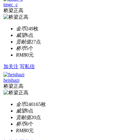
tmgc_c
桥梁正高
金币
249枚
威望
6点
贡献值
27点
桥币
5个
RMB
0元
加关注
写私信
heishazi
桥梁正高
金币
240165枚
威望
0点
贡献值
20点
桥币
0个
RMB
0元