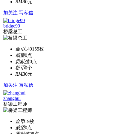
RMB
0元
加关注
写私信
bridge99
桥梁总工
金币
149155枚
威望
0点
贡献值
0点
桥币
0个
RMB
0元
加关注
写私信
zhanghui
桥梁工程师
金币
19枚
威望
0点
贡献值
25点