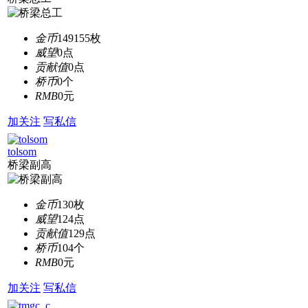
金币
149155枚
威望
0点
贡献值
0点
桥币
0个
RMB
0元
加关注
写私信
tolsom
桥梁副高
金币
130枚
威望
124点
贡献值
129点
桥币
104个
RMB
0元
加关注
写私信