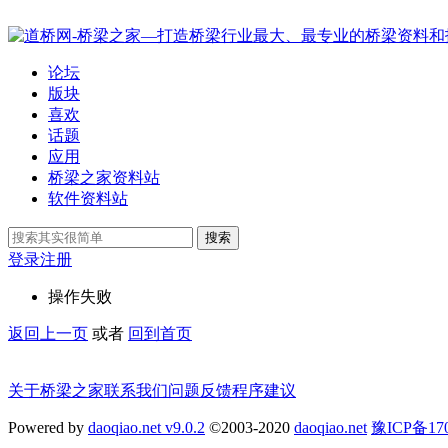
论坛
版块
喜欢
话题
应用
桥梁之家资料站
软件资料站
搜索
登录
注册
操作失败
返回上一页
或者
回到首页
关于桥梁之家
联系我们
问题反馈
程序建议
Powered by
daoqiao.net v9.0.2
©2003-2020
daoqiao.net
豫ICP备1