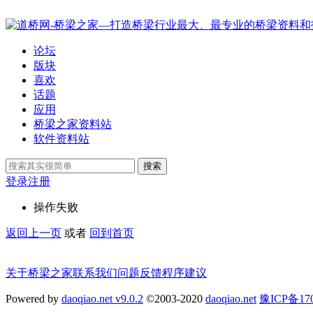
论坛
版块
喜欢
话题
应用
桥梁之家资料站
软件资料站
搜索
登录
注册
操作失败
返回上一页
或者
回到首页
关于桥梁之家
联系我们
问题反馈
程序建议
Powered by
daoqiao.net v9.0.2
©2003-2020
daoqiao.net
豫ICP备1