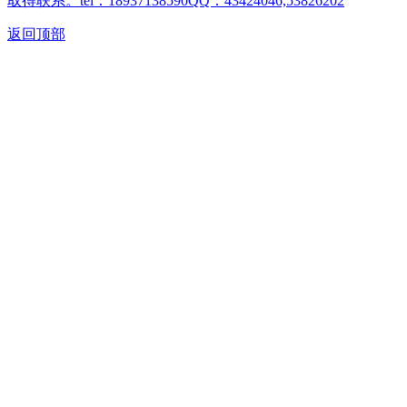
取得联系。tel：18937138590QQ：43424046,53826202
返回顶部