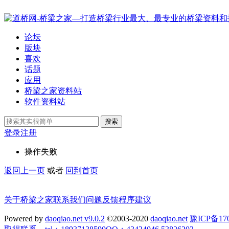
论坛
版块
喜欢
话题
应用
桥梁之家资料站
软件资料站
搜索
登录
注册
操作失败
返回上一页
或者
回到首页
关于桥梁之家
联系我们
问题反馈
程序建议
Powered by
daoqiao.net v9.0.2
©2003-2020
daoqiao.net
豫ICP备