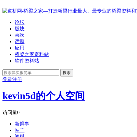
论坛
版块
喜欢
话题
应用
桥梁之家资料站
软件资料站
搜索
登录
注册
kevin5d的个人空间
访问量
0
新鲜事
帖子
资料