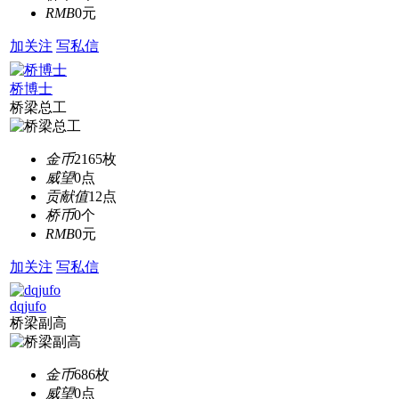
RMB
0元
加关注
写私信
桥博士
桥梁总工
金币
2165枚
威望
0点
贡献值
12点
桥币
0个
RMB
0元
加关注
写私信
dqjufo
桥梁副高
金币
686枚
威望
0点