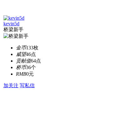
kevin5d
桥梁新手
金币
133枚
威望
46点
贡献值
64点
桥币
36个
RMB
0元
加关注
写私信