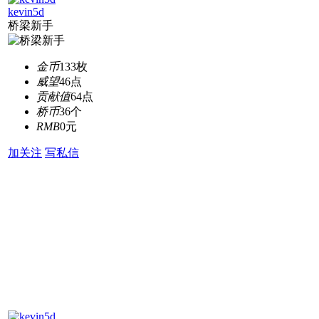
kevin5d
桥梁新手
金币
133枚
威望
46点
贡献值
64点
桥币
36个
RMB
0元
加关注
写私信