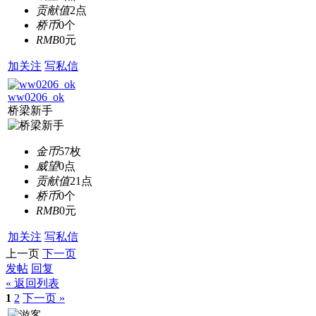
贡献值
2点
桥币
0个
RMB
0元
加关注
写私信
ww0206_ok
桥梁新手
金币
57枚
威望
0点
贡献值
21点
桥币
0个
RMB
0元
加关注
写私信
上一页
下一页
发帖
回复
« 返回列表
1
2
下一页 »