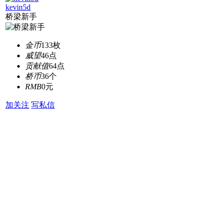
kevin5d
桥梁新手
金币
133枚
威望
46点
贡献值
64点
桥币
36个
RMB
0元
加关注
写私信