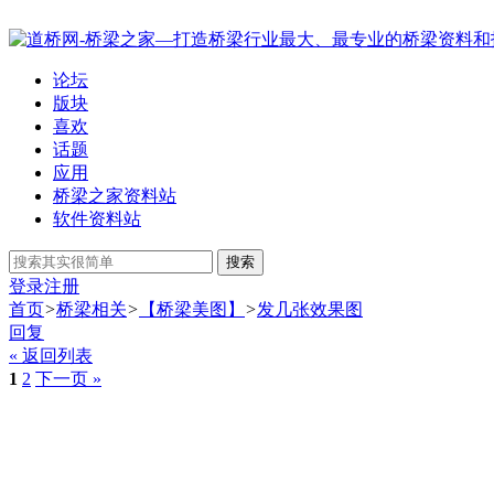
论坛
版块
喜欢
话题
应用
桥梁之家资料站
软件资料站
搜索
登录
注册
首页
>
桥梁相关
>
【桥梁美图】
>
发几张效果图
回复
« 返回列表
1
2
下一页 »