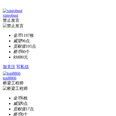
xinrobust
禁止发言
金币
1197枚
威望
96点
贡献值
105点
桥币
80个
RMB
0元
加关注
写私信
top8866
桥梁工程师
金币
6枚
威望
0点
贡献值
17点
桥币
0个