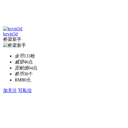
kevin5d
桥梁新手
金币
133枚
威望
46点
贡献值
64点
桥币
36个
RMB
0元
加关注
写私信